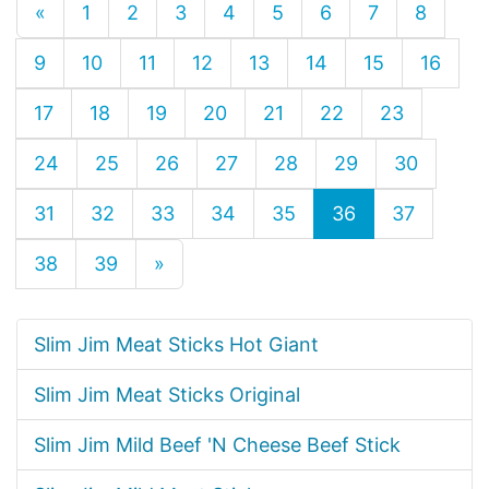
«
1
2
3
4
5
6
7
8
9
10
11
12
13
14
15
16
17
18
19
20
21
22
23
24
25
26
27
28
29
30
31
32
33
34
35
36
37
38
39
»
Slim Jim Meat Sticks Hot Giant
Slim Jim Meat Sticks Original
Slim Jim Mild Beef 'N Cheese Beef Stick